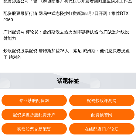
配资炒股公司平台 《泰坦陨落》初代核心开发者回归重生娱乐工作室
配资股票最新行情 网易中式志怪搜打撤新游8月7日开测！推荐RTX
2060
广州配资网 评论员：詹姆斯没去热火因阵容存缺陷 他们缺乏外线投
射能力
炒股配资股票配资 詹姆斯加盟76人！索尼·威姆斯：他们总决赛没跑
了 绝对的
话题标签
专业炒股配资网
配资炒股评测网
配资操盘炒股配资开户
配资预警网
实盘股票交易配资
在线配资门户论坛