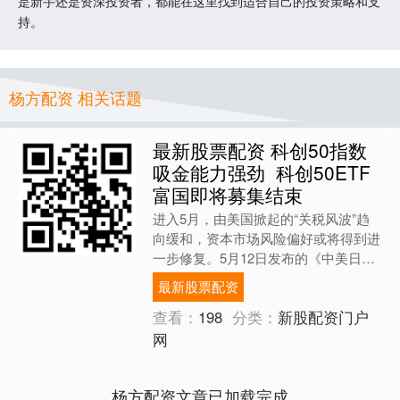
是新手还是资深投资者，都能在这里找到适合自己的投资策略和支
持。
杨方配资 相关话题
最新股票配资 科创50指数
吸金能力强劲 科创50ETF
富国即将募集结束
进入5月，由美国掀起的“关税风波”趋
向缓和，资本市场风险偏好或将得到进
一步修复。5月12日发布的《中美日内
瓦经贸会谈联合声明》显示，自5月14
最新股票配资
日起双方将4月初以....
查看：
198
分类：
新股配资门户
网
杨方配资文章已加载完成