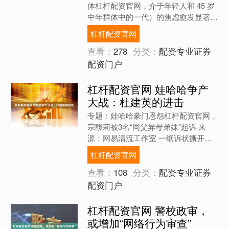
体杠杆配资官网，介于年轻人和 45 岁
中年群体中的一代）的焦虑愈发显著。
押宝比特币、黄金抢购、倒卖潮玩……
杠杆配资官网
一系列操....
查看：
278
分类：
配资专业证券
配资门户
杠杆配资官网 娃哈哈争产
大战：杜建英的进击
专题：娃哈哈豪门恩怨杠杆配资官网，
宗馥莉被3名“同父异母弟妹”起诉 来
源：网易清流工作室 一纸诉状撕开了
表面平静。 宗馥莉的三位自称是其“同
杠杆配资官网
父异母弟妹”，将其告....
查看：
108
分类：
配资专业证券
配资门户
杠杆配资官网 警校政审，
或增加“网络行为审查”