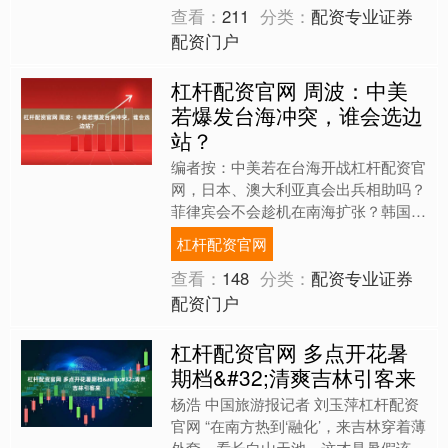
查看：
211
分类：
配资专业证券
配资门户
杠杆配资官网 周波：中美
若爆发台海冲突，谁会选边
站？
编者按：中美若在台海开战杠杆配资官
网，日本、澳大利亚真会出兵相助吗？
菲律宾会不会趁机在南海扩张？韩国、
印度又将如何权衡自身利益？面对美国
杠杆配资官网
的催促，这些盟友为何仍犹....
查看：
148
分类：
配资专业证券
配资门户
杠杆配资官网 多点开花暑
期档&#32;清爽吉林引客来
杨浩 中国旅游报记者 刘玉萍杠杆配资
官网 “在南方热到‘融化’，来吉林穿着薄
外套、看长白山天池，这才是暑假该有