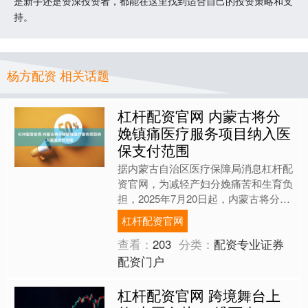
是新手还是资深投资者，都能在这里找到适合自己的投资策略和支
持。
杨方配资 相关话题
杠杆配资官网 内蒙古将分
娩镇痛医疗服务项目纳入医
保支付范围
据内蒙古自治区医疗保障局消息杠杆配
资官网，为减轻产妇分娩痛苦和生育负
担，2025年7月20日起，内蒙古将分娩
镇痛医疗服务项目纳入医保支付范围杠
杠杆配资官网
杆配资官网，并按医....
查看：
203
分类：
配资专业证券
配资门户
杠杆配资官网 跨境舞台上