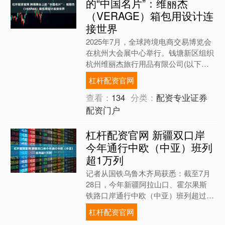
的“中国名片”：维丽杰
（VERAGE）箱包用设计连
接世界
2025年7月，全球跨境电商交易博览会
在杭州大会展中心举行。钱塘新区组织
杭州维丽杰旅行用品有限公司(以下简
称“维丽杰”)等企业携新技术、新产品集
杠杆配资官网
中亮相杠杆配资官....
查看：
134
分类：
配资专业证券
配资门户
杠杆配资官网 新疆双口岸
今年通行中欧（中亚）班列
超1万列
记者从国铁乌鲁木齐局获悉：截至7月
28日，今年新疆阿拉山口、霍尔果斯
铁路口岸通行中欧（中亚）班列超过1
万列，阿拉山口铁路口岸过货量完成
杠杆配资官网
977.8万吨、同比增长3....