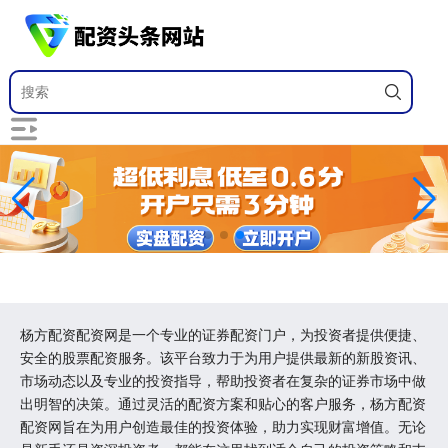
杨方配资配资网是一个专业的证券配资门户，为投资者提供便捷、
安全的股票配资服务。该平台致力于为用户提供最新的新股资讯、
市场动态以及专业的投资指导，帮助投资者在复杂的证券市场中做
出明智的决策。通过灵活的配资方案和贴心的客户服务，杨方配资
配资网旨在为用户创造最佳的投资体验，助力实现财富增值。无论