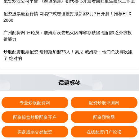
配资炒股公司平台 《泰坦陨落》初代核心开发者回归重生娱乐工作室
配资股票最新行情 网易中式志怪搜打撤新游8月7日开测！推荐RTX
2060
广州配资网 评论员：詹姆斯没去热火因阵容存缺陷 他们缺乏外线投
射能力
炒股配资股票配资 詹姆斯加盟76人！索尼·威姆斯：他们总决赛没跑
了 绝对的
话题标签
专业炒股配资网
配资炒股评测网
配资操盘炒股配资开户
配资预警网
实盘股票交易配资
在线配资门户论坛