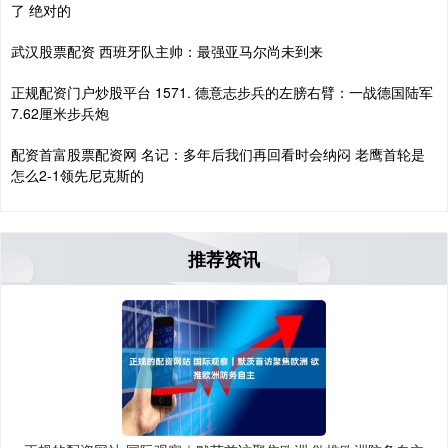
了 绝对的
武汉股票配资 西班牙队主帅：最强亚马尔尚未到来
正规配资门户炒股平台 1571. 德意志步兵的左膀右臂：一战德国陆军
7.62厘米步兵炮
配资首富股票配资网 名记：多年后我们再回看时会纳闷 老鹰首轮是
怎么2-1领先尼克斯的
推荐资讯