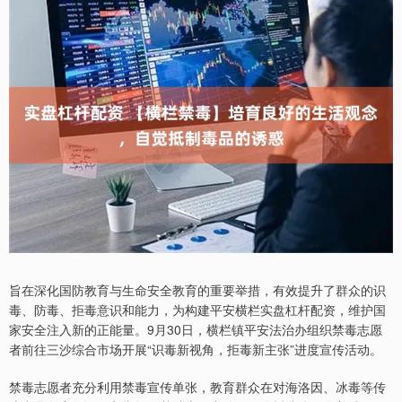
旨在深化国防教育与生命安全教育的重要举措，有效提升了群众的识
毒、防毒、拒毒意识和能力，为构建平安横栏实盘杠杆配资，维护国
家安全注入新的正能量。9月30日，横栏镇平安法治办组织禁毒志愿
者前往三沙综合市场开展“识毒新视角，拒毒新主张”进度宣传活动。
禁毒志愿者充分利用禁毒宣传单张，教育群众在对海洛因、冰毒等传