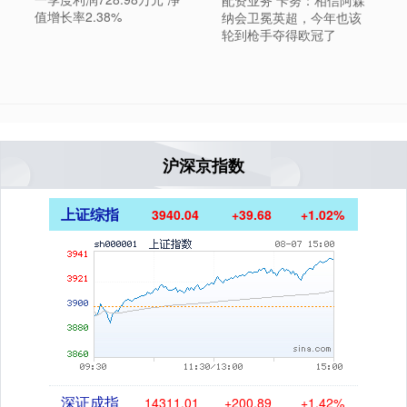
值增长率2.38%
纳会卫冕英超，今年也该
轮到枪手夺得欧冠了
沪深京指数
上证综指
3940.04
+39.68
+1.02%
深证成指
14311.01
+200.89
+1.42%