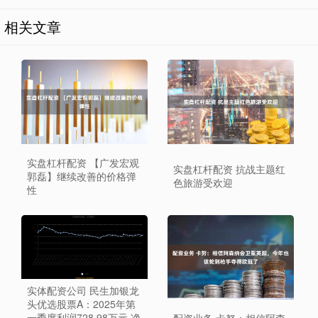
相关文章
实盘杠杆配资 【广发宏观
实盘杠杆配资 抗战主题红
郭磊】继续改善的价格弹
色旅游受欢迎
性
实体配资公司 民生加银龙
头优选股票A：2025年第
一季度利润728.98万元 净
配资业务 卡努：相信阿森