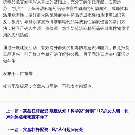
统毒品危害知识深入掌握的基础上，充分了解依托咪酯、右美沙
芬、“笑气”、丁烷等涉麻精药品等成瘾性物质的药物属性、成瘾性和
滥用危害性，做好群众防范涉麻精神药品等成瘾性物质滥用知识普
及，教育引导群众掌握抵御涉麻精药品等成瘾性物质侵害的常用方
法，树立正确人生观、价值观，筑牢防范涉麻精药品等成瘾性物质滥
用的思想防线。
通过开展此次活动，有效提升群众的拒毒防毒意识和能力，自觉抵制
毒品诱惑，引导群众争做守法守纪好公民，勇于同涉毒违法犯罪活动
做斗争。
发布于：广东省
杨方配资提示：文章来自网络，不代表本站观点。
上一篇：
实盘杠杆配资 颠覆认知！科学家“解剖”117岁女人瑞，长
寿的终极秘密藏不住了
下一篇：
实盘杠杆配资 “风”从何起归何处