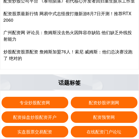
配资炒股公司平台 《泰坦陨落》初代核心开发者回归重生娱乐工作室
配资股票最新行情 网易中式志怪搜打撤新游8月7日开测！推荐RTX
2060
广州配资网 评论员：詹姆斯没去热火因阵容存缺陷 他们缺乏外线投
射能力
炒股配资股票配资 詹姆斯加盟76人！索尼·威姆斯：他们总决赛没跑
了 绝对的
话题标签
专业炒股配资网
配资炒股评测网
配资操盘炒股配资开户
配资预警网
实盘股票交易配资
在线配资门户论坛