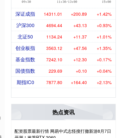
深证成指
14311.01
+200.89
+1.42%
沪深300
4694.44
+43.13
+0.93%
北证50
1134.24
+11.37
+1.01%
创业板指
3563.12
+47.56
+1.35%
基金指数
7242.10
+12.30
+0.17%
国债指数
229.69
+0.10
+0.04%
期指IC0
7877.80
+164.40
+2.13%
热点资讯
物
配资股票最新行情 网易中式志怪搜打撤新游8月7日
最
开测！推荐RTX 2060