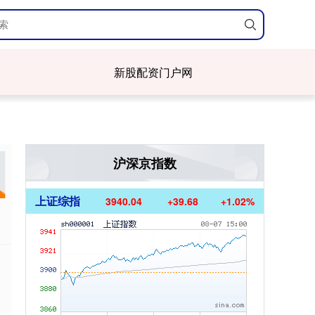
新股配资门户网
沪深京指数
上证综指
3940.04
+39.68
+1.02%