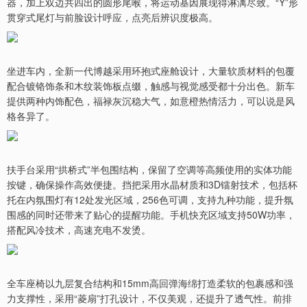
器，加上双边共四出的圆形尾喉，将运动基因展现得淋漓尽致。“Y”形
贯穿式尾灯与前脸设计呼应，点亮后辨识度极高。
坐进车内，全新一代博越采用环抱式座舱设计，大量软质材料的包覆
配合镀铬饰条和木纹装饰板点缀，触感与视觉感受都十分出色。新车
提供两种内饰配色，福禄灰沉稳大气，如意橙热情活力，可以说是风
格各异了。
扶手台采用“拱桥式”半包围结构，保留了空调等高频使用的实体功能
按键，确保操作高效便捷。挡把采用水晶材质和3D镭射技术，包括杯
托在内氛围灯有12处发光区域，256色可调，支持九种功能，提升氛
围感的同时还带来了贴心的提醒功能。手机快充区域支持50W功率，
搭配风冷技术，高速充电不发烫。
全车座椅以九层复合结构和15mm高回弹海绵打造柔软的包裹感和强
力支撑性，采用“菱扇”打孔设计，不仅美观，还提升了透气性。前排