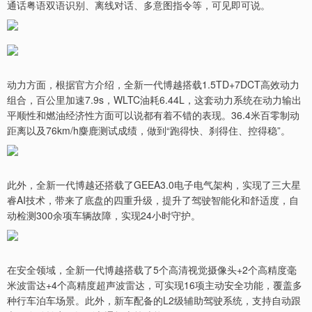
通话粤语双语识别、离线对话、多意图指令等，可见即可说。
动力方面，根据官方介绍，全新一代博越搭载1.5TD+7DCT高效动力
组合，百公里加速7.9s，WLTC油耗6.44L，这套动力系统在动力输出
平顺性和燃油经济性方面可以说都有着不错的表现。36.4米百零制动
距离以及76km/h麋鹿测试成绩，做到“跑得快、刹得住、控得稳”。
此外，全新一代博越还搭载了GEEA3.0电子电气架构，实现了三大星
睿AI技术，带来了底盘的四重升级，提升了驾驶智能化和舒适度，自
动检测300余项车辆故障，实现24小时守护。
在安全领域，全新一代博越搭载了5个高清视觉摄像头+2个高精度毫
米波雷达+4个高精度超声波雷达，可实现16项主动安全功能，覆盖多
种行车泊车场景。此外，新车配备的L2级辅助驾驶系统，支持自动跟