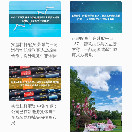
正规配资门户炒股平台
1571. 德意志步兵的左膀
实盘杠杆配资 荣耀与三角
右臂：一战德国陆军7.62
洲行动职业联赛达成战略
厘米步兵炮
合作，提升电竞生态体验
实盘杠杆配资 中集车辆：
公司已在新能源宽体自卸
车及装载领域提前投资布
局