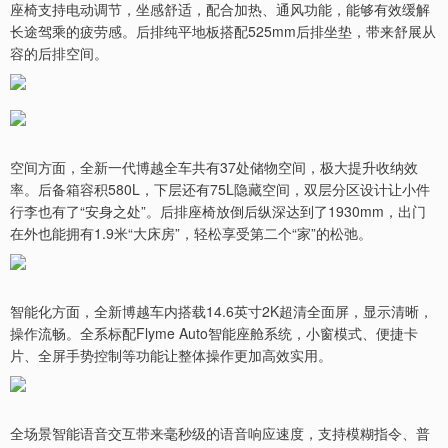
座椅支持电动调节，坐感舒适，配合加热、通风功能，能够有效缓解
长途驾乘的疲劳感。后排纯平地板搭配525mm后排坐垫，带来舒展从
容的后排空间。
空间方面，全新一代博越全车共有37处储物空间，极大提升收纳效
率。后备箱容积580L，下层还有75L隐藏空间，双层分区设计让小件
行李也有了“安身之处”。后排座椅放倒后纵深达到了1930mm，出门
在外也能拥有1.9米“大床房”，轻松享受第二个“家”的松弛。
智能化方面，全新博越车内搭载14.6英寸2K超清全面屏，显示清晰，
操作流畅。全系标配Flyme Auto智能座舱系统，小窗模式、便捷卡
片、全屏手势控制等功能让整体操作更加高效实用。
全场景智能语音交互带来毫秒级的语音响应速度，支持模糊指令、普