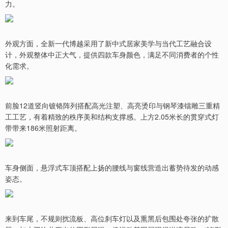
力。
外观方面，全新一代博越采用了新中式居家美学与当代工艺融合设
计，外观整体中正大气，提供四款车身颜色，满足不同消费者的个性
化需求。
前脸12道竖向镀铬阵列搭配高光注塑、高亮烫印与钢琴漆镭雕三重精
工工艺，有着精致的秩序美和结构支撑感。上方2.05米长的贯穿式灯
带带来186米照射距离。
车身侧面，悬浮式车顶搭配上扬的腰线与窗线营造出蓄势待发的动感
姿态。
来到车尾，不规则扰流板、高位刹车灯以及熏黑后包围处夸张的扩散