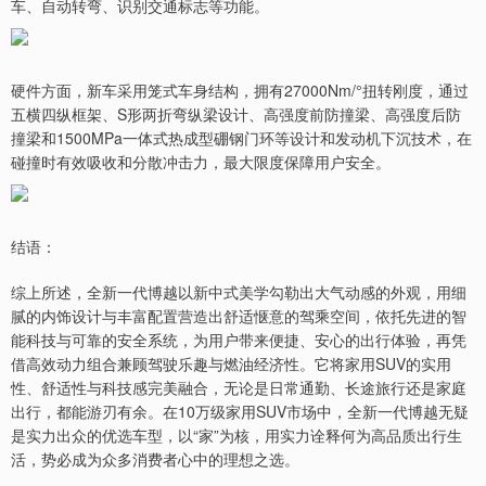
车、自动转弯、识别交通标志等功能。
硬件方面，新车采用笼式车身结构，拥有27000Nm/°扭转刚度，通过
五横四纵框架、S形两折弯纵梁设计、高强度前防撞梁、高强度后防
撞梁和1500MPa一体式热成型硼钢门环等设计和发动机下沉技术，在
碰撞时有效吸收和分散冲击力，最大限度保障用户安全。
结语：
综上所述，全新一代博越以新中式美学勾勒出大气动感的外观，用细
腻的内饰设计与丰富配置营造出舒适惬意的驾乘空间，依托先进的智
能科技与可靠的安全系统，为用户带来便捷、安心的出行体验，再凭
借高效动力组合兼顾驾驶乐趣与燃油经济性。它将家用SUV的实用
性、舒适性与科技感完美融合，无论是日常通勤、长途旅行还是家庭
出行，都能游刃有余。在10万级家用SUV市场中，全新一代博越无疑
是实力出众的优选车型，以“家”为核，用实力诠释何为高品质出行生
活，势必成为众多消费者心中的理想之选。