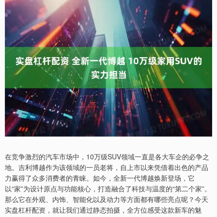
在竞争激烈的汽车市场中，10万级SUV领域一直是各大车企的必争之
地。吉利博越作为该领域的一员老将，自上市以来凭借着出色的产品
力赢得了众多消费者的青睐。如今，全新一代博越焕新登场，它
以“家”为设计原点与功能核心，打造融合了科技与温度的“第二个家”。
那么它在外观、内饰、智能化以及动力等方面都有哪些亮点呢？今天
实盘杠杆配资，就让我们通过静态拍摄，全方位感受这款新车的魅