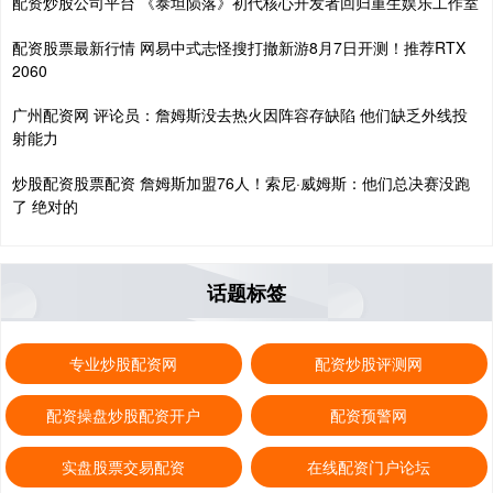
配资炒股公司平台 《泰坦陨落》初代核心开发者回归重生娱乐工作室
配资股票最新行情 网易中式志怪搜打撤新游8月7日开测！推荐RTX
2060
广州配资网 评论员：詹姆斯没去热火因阵容存缺陷 他们缺乏外线投
射能力
炒股配资股票配资 詹姆斯加盟76人！索尼·威姆斯：他们总决赛没跑
了 绝对的
话题标签
专业炒股配资网
配资炒股评测网
配资操盘炒股配资开户
配资预警网
实盘股票交易配资
在线配资门户论坛