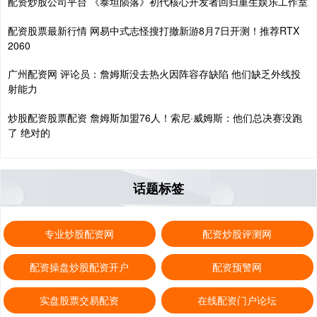
配资炒股公司平台 《泰坦陨落》初代核心开发者回归重生娱乐工作室
配资股票最新行情 网易中式志怪搜打撤新游8月7日开测！推荐RTX
2060
广州配资网 评论员：詹姆斯没去热火因阵容存缺陷 他们缺乏外线投
射能力
炒股配资股票配资 詹姆斯加盟76人！索尼·威姆斯：他们总决赛没跑
了 绝对的
话题标签
专业炒股配资网
配资炒股评测网
配资操盘炒股配资开户
配资预警网
实盘股票交易配资
在线配资门户论坛